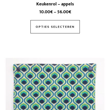
Keukenrol – appels
10.00
€
–
56.00
€
OPTIES SELECTEREN