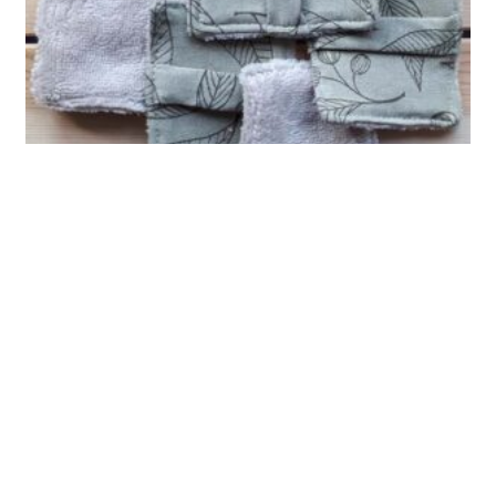
Wattenschijfje – natural leaves
6.00
€
–
30.00
€
OPTIES SELECTEREN