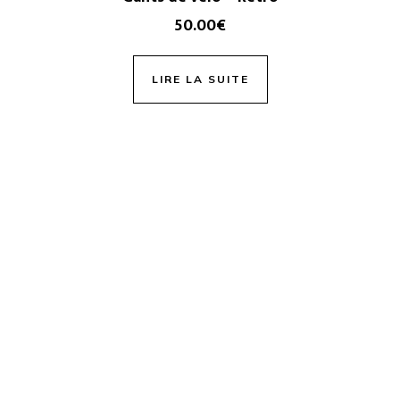
50.00
€
LIRE LA SUITE
Atelier & magasin
:
Rue Edmond Delcourt 8
1070 Anderlecht
Tips & trics
CGV & vie privée