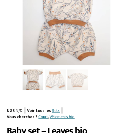
UGS
N/D
Voir tous les
Sets
Vous cherchez ?
Court
,
Vêtements bio
Baby set – Leaves bio