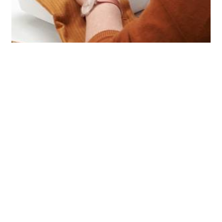
Naai-café : 10 uren
100.00
€
TOEVOEGEN AAN WINKELWAGEN
Atelier & winkel
:
Edmond Delcourtstraat 8