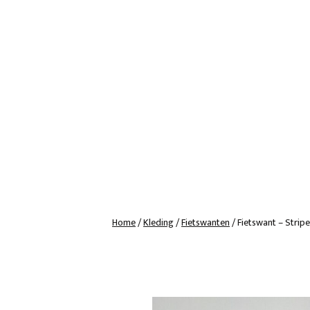
Home
/
Kleding
/
Fietswanten
/ Fietswant – Strip