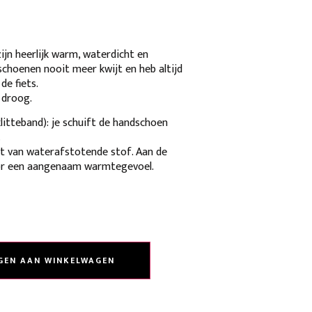
jn heerlijk warm, waterdicht en
schoenen nooit meer kwijt en heb altijd
e fiets.
 droog.
(klitteband): je schuift de handschoen
.
t van waterafstotende stof. Aan de
or een aangenaam warmtegevoel.
GEN AAN WINKELWAGEN