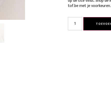
op de site vindt. Shop de 
tof.be met je voorkeuren. J
TOEVOE