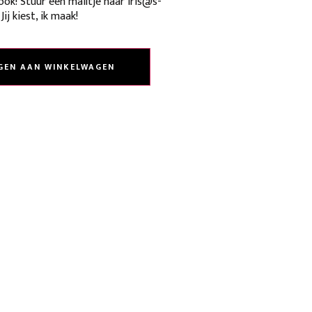
look! Stuur een mailtje naar iris@s-
ij kiest, ik maak!
GEN AAN WINKELWAGEN