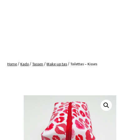
Home
/
Kado
/
Tassen
/
Make-up tas
/ Toilettas – Kisses